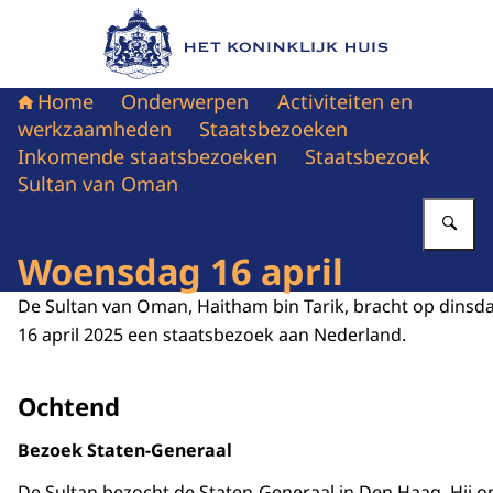
Naar de homepage van Het Koninklijk Huis
Home
Onderwerpen
Activiteiten en
werkzaamheden
Staatsbezoeken
Inkomende staatsbezoeken
Staatsbezoek
Sultan van Oman
Vu
Woensdag 16 april
De Sultan van Oman, Haitham bin Tarik, bracht op dins
16 april 2025 een staatsbezoek aan Nederland.
Ochtend
Bezoek Staten-Generaal
De Sultan bezocht de Staten-Generaal in Den Haag. Hij o