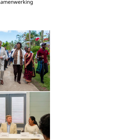
dsamenwerking
in vergrote weergave
Open de galerij in vergrote weergave
Open de galerij in vergrote weergave