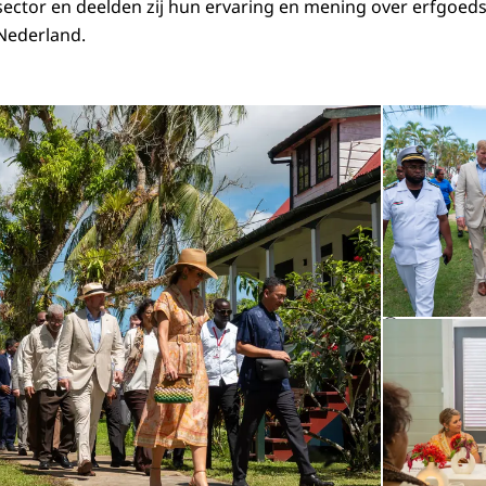
ector en deelden zij hun ervaring en mening over erfgoe
Nederland.
Open de galerij 
©