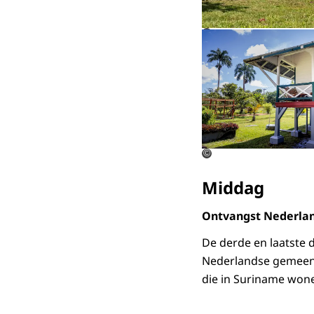
©
©
Middag
Ontvangst Nederl
De derde en laatste 
Nederlandse gemeensc
die in Suriname won