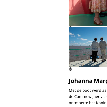
©
©
Johanna Mar
Met de boot werd aa
de Commewijnerivier 
ontmoette het Konink