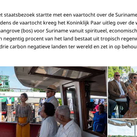
et staatsbezoek startte met een vaartocht over de Suriname
jdens de vaartocht kreeg het Koninklijk Paar uitleg over de
 mangrove (bos) voor Suriname vanuit spiritueel, economisc
n negentig procent van het land bestaat uit tropisch rege
rie carbon negatieve landen ter wereld en zet in op behou
Open de galerij 
©