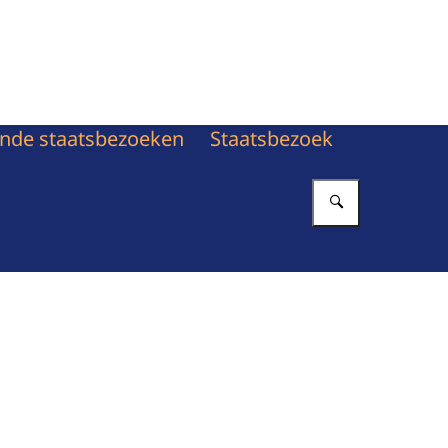
nde staatsbezoeken
Staatsbezoek
Vul in wat 