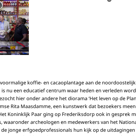
 voormalige koffie- en cacaoplantage aan de noordoostelijk
 is nu een educatief centrum waar heden en verleden wor
bezocht hier onder andere het diorama ‘Het leven op de Pla
amse Rita Maasdamme, een kunstwerk dat bezoekers meen
Het Koninklijk Paar ging op Frederiksdorp ook in gesprek m
s, waaronder archeologen en medewerkers van het Nationa
 de jonge erfgoedprofessionals hun kijk op de uitdaginge