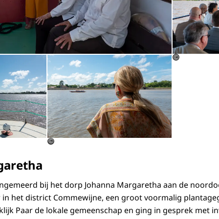
Open de galerij in vergrote weergave
Open de galerij 
©
©
garetha
ngemeerd bij het dorp Johanna Margaretha aan de noordoo
in het district Commewijne, een groot voormalig plantage
lijk Paar de lokale gemeenschap en ging in gesprek met i