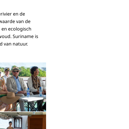
rivier en de
 waarde van de
h en ecologisch
nwoud. Suriname is
d van natuur.
in vergrote weergave
Open de galerij in vergrote weergave
Open de galerij in vergrote weergave