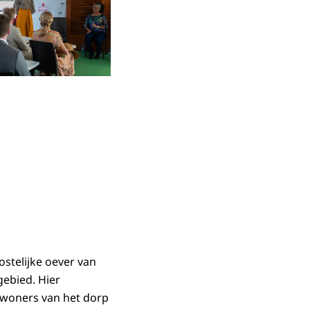
in vergrote weergave
stelijke oever van
gebied. Hier
nwoners van het dorp