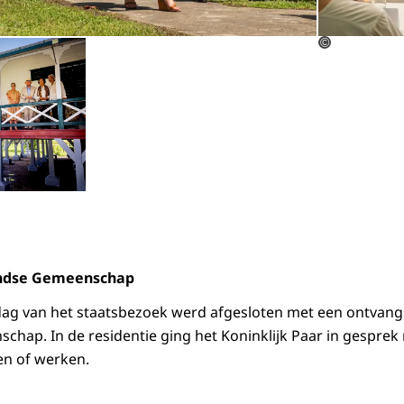
Open de galerij in vergrote weergave
©
andse Gemeenschap
dag van het staatsbezoek werd afgesloten met een ontvang
hap. In de residentie ging het Koninklijk Paar in gespre
en of werken.