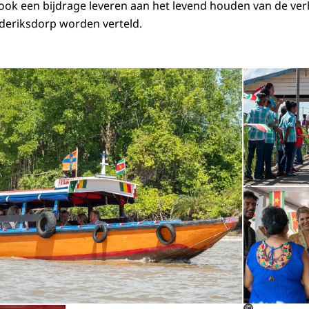
 ook een bijdrage leveren aan het levend houden van de verh
deriksdorp worden verteld.
Open de galerij 
©
Open de galerij in vergrote weergave
©