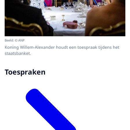
Beeld: © ANP
Koning Willem-Alexander houdt een toespraak tijdens het
staatsbanket.
Toespraken