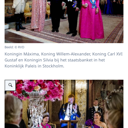
Beeld: © RVD
Koningin Máxima, Koning Willem-Alexander, Koning Carl XVI
Gustaf en Koningin Silvia bij het staatsbanket in het
Koninklijk Paleis in Stockholm.
Vergroot afbeelding Koning Willem-Alexander houdt een toespraak tijdens h