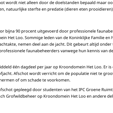
hot wordt niet alleen door de doelstanden bepaald maar oo
 natuurlijke sterfte en predatie (dieren eten prooidieren)
or bijna 90 procent uitgevoerd door professionele faunabehe
in Het Loo. Sommige leden van de Koninklijke Familie en h
achtakte, nemen deel aan de jacht. Dit gebeurt altijd onder
 professionele faunabeheerders vanwege hun kennis van de
ddeld één dagdeel per jaar op Kroondomein Het Loo. Er is
ofjacht. Afschot wordt verricht om de populatie niet te groo
schermen of om schade te voorkomen.
fschot gepleegd door studenten van het IPC Groene Ruimte
isch Grofwildbeheer op Kroondomein Het Loo en andere de