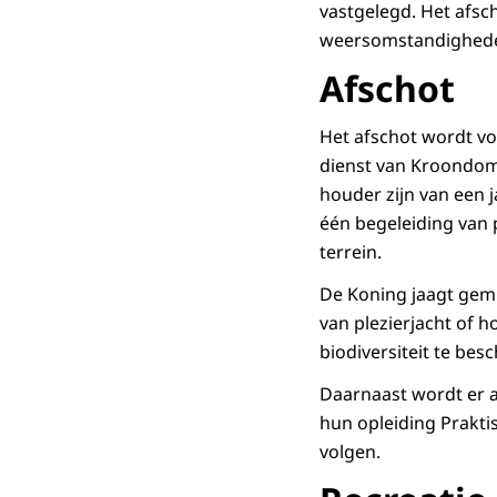
vastgelegd. Het afsc
weersomstandigheden,
Afschot
Het afschot wordt vo
dienst van Kroondome
houder zijn van een j
één begeleiding van
terrein.
De Koning jaagt gemi
van plezierjacht of h
biodiversiteit te be
Daarnaast wordt er a
hun opleiding Prakt
volgen.