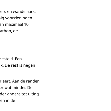
sers en wandelaars.
inig voorzieningen
rden maximaal 10
athon, de
esteld. Een
jk. De rest is negen
rieert. Aan de randen
er wat minder. De
der andere tot uiting
gen in de