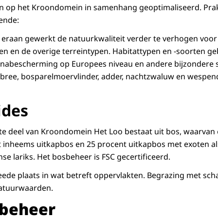
 op het Kroondomein in samenhang geoptimaliseerd. Prak
gende:
eraan gewerkt de natuurkwaliteit verder te verhogen voor 
en en de overige terreintypen. Habitattypen en -soorten g
aunabescherming op Europees niveau en andere bijzondere 
ree, bosparelmoervlinder, adder, nachtzwaluw en wespendi
ides
e deel van Kroondomein Het Loo bestaat uit bos, waarvan 
t inheems uitkapbos en 25 procent uitkapbos met exoten al
e lariks. Het bosbeheer is FSC gecertificeerd.
de plaats in wat betreft oppervlakten. Begrazing met scha
atuurwaarden.
ebeheer