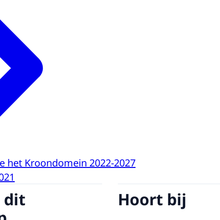
ie het Kroondomein 2022-2027
021
 dit
Hoort bij
p