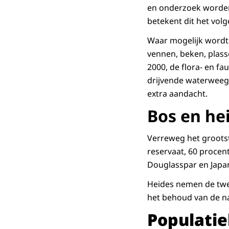
en onderzoek worden
betekent dit het vol
Waar mogelijk wordt 
vennen, beken, plass
2000, de flora- en f
drijvende waterweegb
extra aandacht.
Bos en he
Verreweg het grootst
reservaat, 60 procen
Douglasspar en Japans
Heides nemen de twee
het behoud van de n
Populati