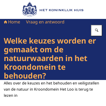
Naar de homepage van Het Koninklijk Huis
Home
Vraag en antwoord
Vu
Welke keuzes worden er
gemaakt om de
natuurwaarden in het
Kroondomein te
behouden?
Alles over de keuzes en het behouden en veiligstellen
van de natuur in Kroondomein Het Loo is terug te
lezen in