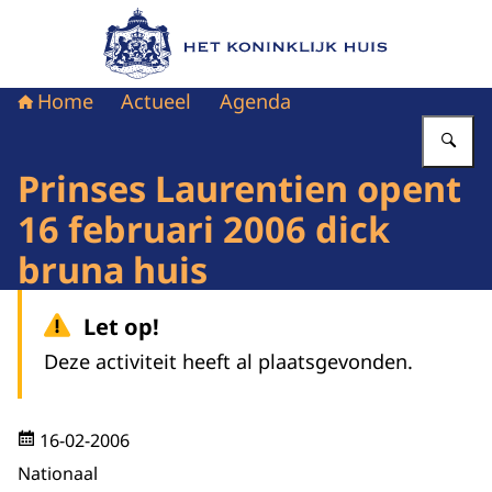
Naar de homepage van Het Koninklijk Huis
Home
Actueel
Agenda
Vu
Prinses Laurentien opent
16 februari 2006 dick
bruna huis
Let op!
Deze activiteit heeft al plaatsgevonden.
16-02-2006
Nationaal