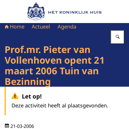
Naar de homepage van Het Koninklijk Huis
Home
Actueel
Agenda
Vu
Prof.mr. Pieter van
Vollenhoven opent 21
maart 2006 Tuin van
Bezinning
Let op!
Deze activiteit heeft al plaatsgevonden.
21-03-2006