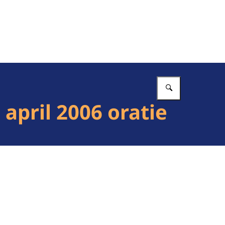
Vul in wat 
april 2006 oratie