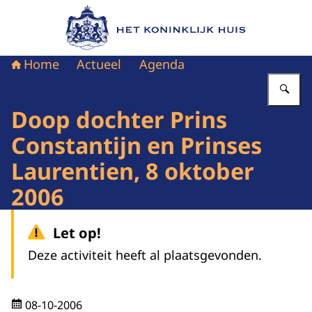
Naar de homepage van Het Koninklijk Huis
Home
Actueel
Agenda
Vu
Doop dochter Prins
Constantijn en Prinses
Laurentien, 8 oktober
2006
Let op!
Deze activiteit heeft al plaatsgevonden.
08-10-2006