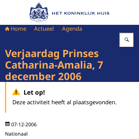
Naar de homepage van Het Koninklijk Huis
Home
Actueel
Agenda
Vu
Verjaardag Prinses
Catharina-Amalia, 7
december 2006
Let op!
Deze activiteit heeft al plaatsgevonden.
07-12-2006
Nationaal