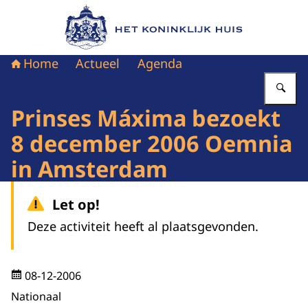
Naar de homepage van Het Koninklijk Huis
Home
Actueel
Agenda
Vu
Prinses Máxima bezoekt
8 december 2006 Oemnia
in Amsterdam
Let op!
Deze activiteit heeft al plaatsgevonden.
08-12-2006
Nationaal