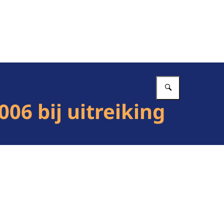
Vul in wat 
06 bij uitreiking