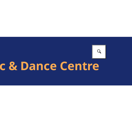
Vul in wat 
c & Dance Centre