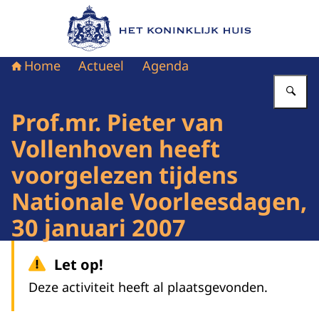
Naar de homepage van Het Koninklijk Huis
Home
Actueel
Agenda
Vu
Prof.mr. Pieter van
Vollenhoven heeft
voorgelezen tijdens
Nationale Voorleesdagen,
30 januari 2007
Let op!
Deze activiteit heeft al plaatsgevonden.