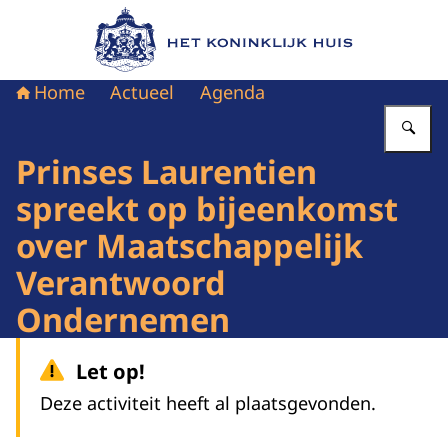
Naar de homepage van Het Koninklijk Huis
Home
Actueel
Agenda
Vu
Prinses Laurentien
spreekt op bijeenkomst
over Maatschappelijk
Verantwoord
Ondernemen
Let op!
Deze activiteit heeft al plaatsgevonden.