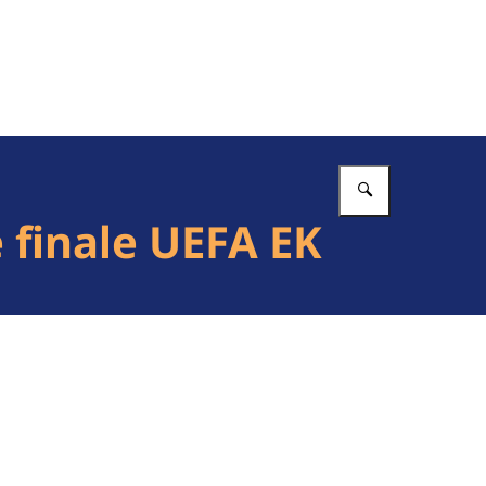
Vul in wat 
e finale UEFA EK