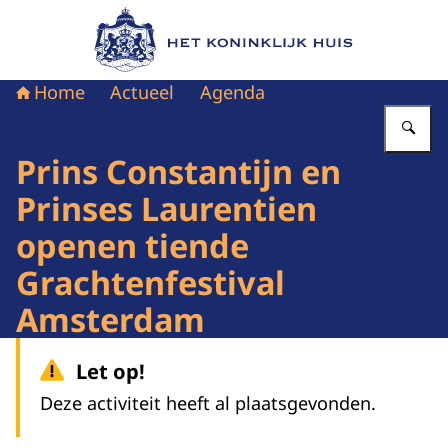
Naar de homepage van Het Koninklijk Huis
Home
Actueel
Agenda
Vu
Prins Constantijn en
Prinses Laurentien
openen tiende
Grachtenfestival
Amsterdam
Let op!
Deze activiteit heeft al plaatsgevonden.