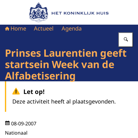
Naar de homepage van Het Koninklijk Huis
Home
Actueel
Agenda
Vu
Prinses Laurentien geeft
startsein Week van de
Alfabetisering
Let op!
Deze activiteit heeft al plaatsgevonden.
08-09-2007
Nationaal