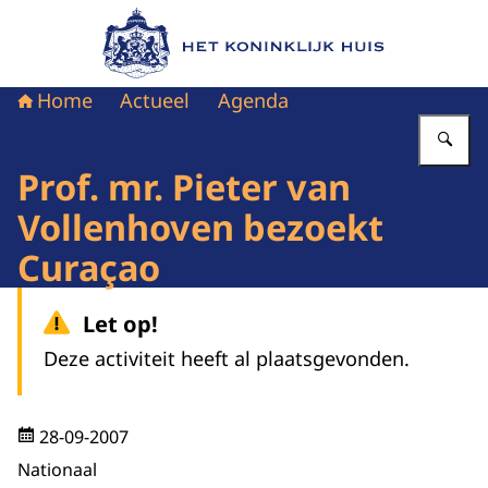
Naar de homepage van Het Koninklijk Huis
Home
Actueel
Agenda
Vu
Prof. mr. Pieter van
Vollenhoven bezoekt
Curaçao
Let op!
Deze activiteit heeft al plaatsgevonden.
28-09-2007
Nationaal