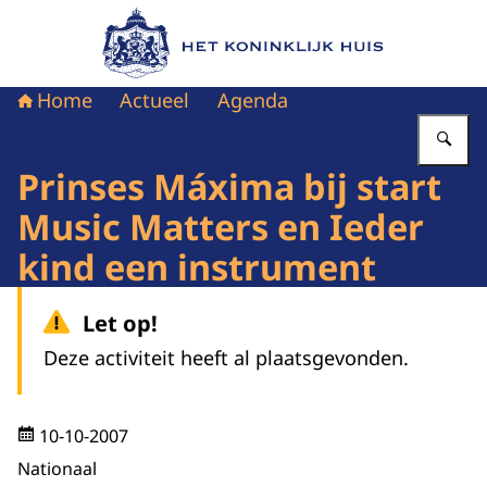
Naar de homepage van Het Koninklijk Huis
Home
Actueel
Agenda
Vu
Prinses Máxima bij start
Music Matters en Ieder
kind een instrument
Let op!
Deze activiteit heeft al plaatsgevonden.
10-10-2007
Nationaal