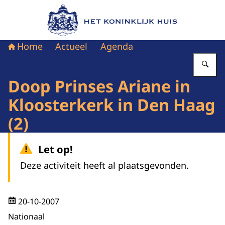
Naar de homepage van Het Koninklijk Huis
Home
Actueel
Agenda
Vu
Doop Prinses Ariane in
Kloosterkerk in Den Haag
(2)
Let op!
Deze activiteit heeft al plaatsgevonden.
20-10-2007
Nationaal