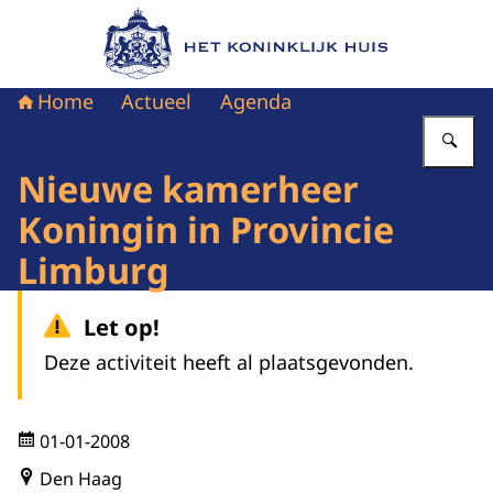
Naar de homepage van Het Koninklijk Huis
Home
Actueel
Agenda
Vu
Nieuwe kamerheer
Koningin in Provincie
Limburg
Let op!
Deze activiteit heeft al plaatsgevonden.
01-01-2008
Den Haag