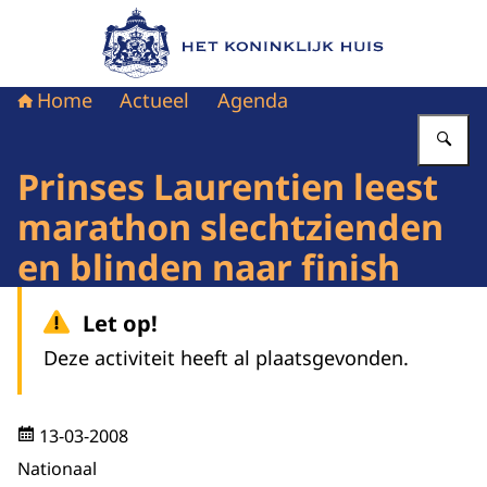
Naar de homepage van Het Koninklijk Huis
Home
Actueel
Agenda
Vu
Prinses Laurentien leest
marathon slechtzienden
en blinden naar finish
Let op!
Deze activiteit heeft al plaatsgevonden.
13-03-2008
Nationaal