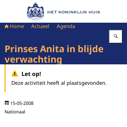
Naar de homepage van Het Koninklijk Huis
Home
Actueel
Agenda
Vu
Prinses Anita in blijde
verwachting
Let op!
Deze activiteit heeft al plaatsgevonden.
15-05-2008
Nationaal