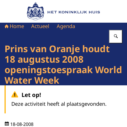
Naar de homepage van Het Koninklijk Huis
Home
Actueel
Agenda
Vu
Prins van Oranje houdt
18 augustus 2008
openingstoespraak World
Water Week
Let op!
Deze activiteit heeft al plaatsgevonden.
18-08-2008