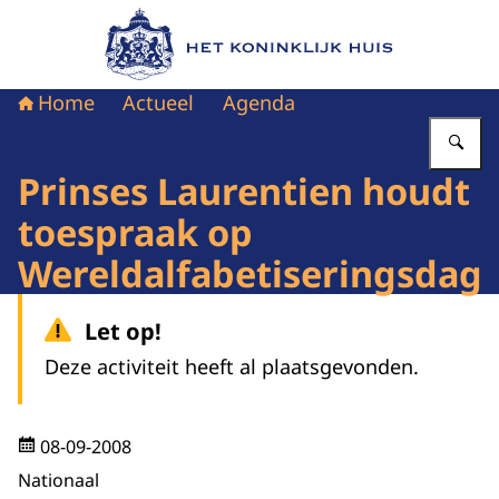
Naar de homepage van Het Koninklijk Huis
Home
Actueel
Agenda
Vu
Prinses Laurentien houdt
toespraak op
Wereldalfabetiseringsdag
Let op!
Deze activiteit heeft al plaatsgevonden.
08-09-2008
Nationaal