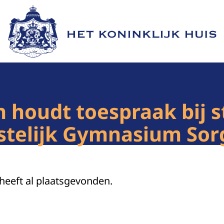
Naar de homepage van Het Koninklijk Huis
 houdt toespraak bij st
istelijk Gymnasium Sor
 heeft al plaatsgevonden.