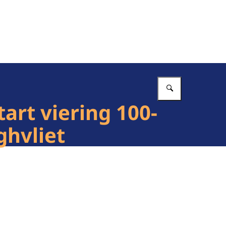
Vul in wat 
art viering 100-
ghvliet