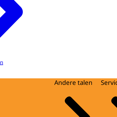
en
Andere talen
Servi