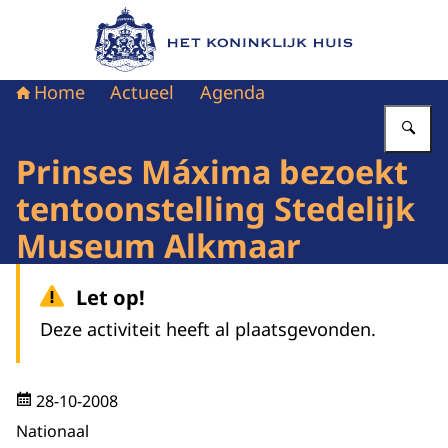
Naar de homepage van Het Koninklijk Huis
Home
Actueel
Agenda
Vu
Prinses Máxima bezoekt
tentoonstelling Stedelijk
Museum Alkmaar
Let op!
Deze activiteit heeft al plaatsgevonden.
28-10-2008
Nationaal