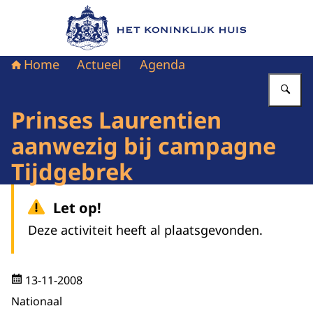
Naar de homepage van Het Koninklijk Huis
Home
Actueel
Agenda
Vu
Prinses Laurentien
aanwezig bij campagne
Tijdgebrek
Let op!
Deze activiteit heeft al plaatsgevonden.
13-11-2008
Nationaal