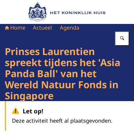
Naar de homepage van Het Koninklijk Huis
Home
Actueel
Agenda
Vu
Prinses Laurentien
spreekt tijdens het 'Asia
Panda Ball' van het
Wereld Natuur Fonds in
Singapore
Let op!
Deze activiteit heeft al plaatsgevonden.