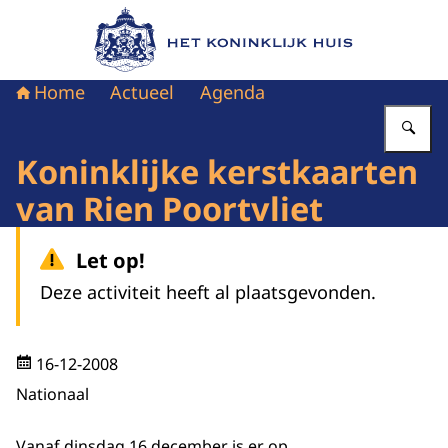
Naar de homepage van Het Koninklijk Huis
Home
Actueel
Agenda
Vu
Koninklijke kerstkaarten
van Rien Poortvliet
Let op!
Deze activiteit heeft al plaatsgevonden.
16-12-2008
Nationaal
Vanaf dinsdag 16 december is er op