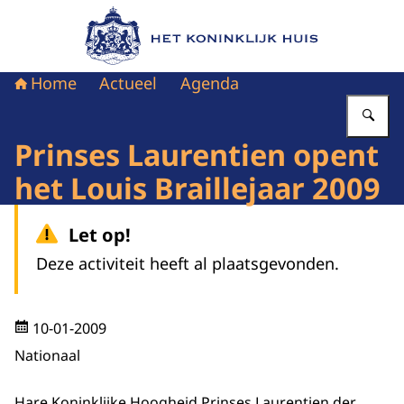
Naar de homepage van Het Koninklijk Huis
Home
Actueel
Agenda
Vu
Prinses Laurentien opent
het Louis Braillejaar 2009
Let op!
Deze activiteit heeft al plaatsgevonden.
10-01-2009
Nationaal
Hare Koninklijke Hoogheid Prinses Laurentien der