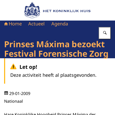
Naar de homepage van Het Koninklijk Huis
Home
Actueel
Agenda
Vu
Prinses Máxima bezoekt
Festival Forensische Zorg
Let op!
Deze activiteit heeft al plaatsgevonden.
29-01-2009
Nationaal
Hare Koninklijke Hoogheid Prinses Máxima der