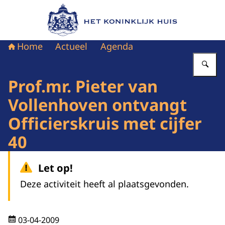
Naar de homepage van Het Koninklijk Huis
Home
Actueel
Agenda
Vu
Prof.mr. Pieter van
Vollenhoven ontvangt
Officierskruis met cijfer
40
Let op!
Deze activiteit heeft al plaatsgevonden.
03-04-2009