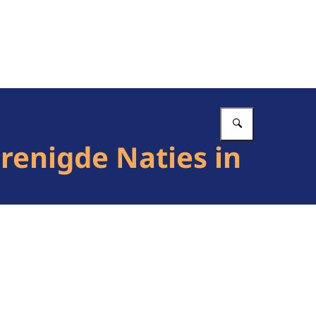
Vul in wat 
renigde Naties in