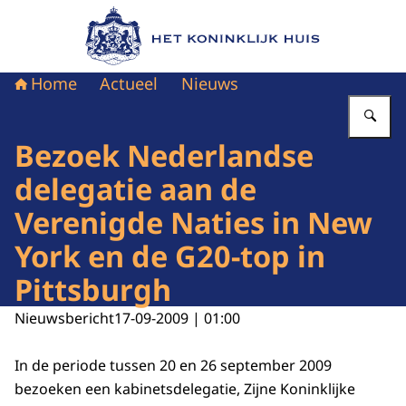
Naar de homepage van Het Koninklijk Huis
Home
Actueel
Nieuws
Vu
Bezoek Nederlandse
delegatie aan de
Verenigde Naties in New
York en de G20-top in
Pittsburgh
Nieuwsbericht
17-09-2009 | 01:00
In de periode tussen 20 en 26 september 2009
bezoeken een kabinetsdelegatie, Zijne Koninklijke