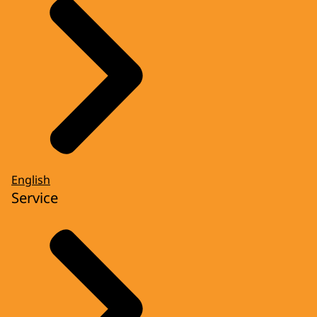
English
Service