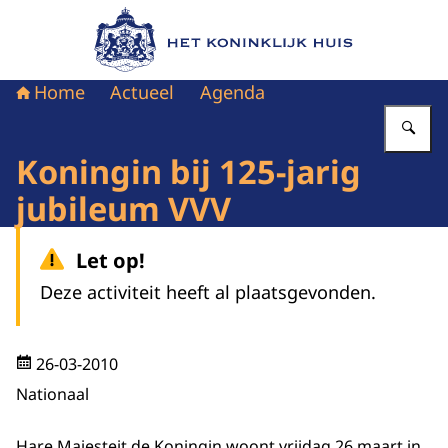
Naar de homepage van Het Koninklijk Huis
Home
Actueel
Agenda
Vu
Koningin bij 125-jarig
jubileum VVV
Let op!
Deze activiteit heeft al plaatsgevonden.
26-03-2010
Nationaal
Hare Majesteit de Koningin woont vrijdag 26 maart in