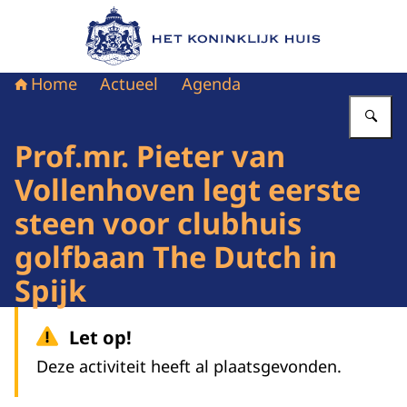
Naar de homepage van Het Koninklijk Huis
Home
Actueel
Agenda
Vu
Prof.mr. Pieter van
Vollenhoven legt eerste
steen voor clubhuis
golfbaan The Dutch in
Spijk
Let op!
Deze activiteit heeft al plaatsgevonden.