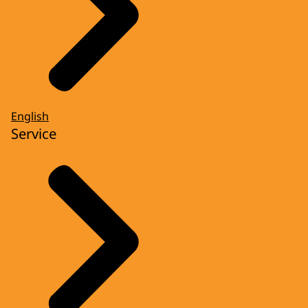
English
Service