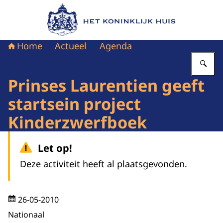
Naar de homepage van Het Koninklijk Huis
Home
Actueel
Agenda
Vu
Prinses Laurentien geeft
startsein project
Kinderzwerfboek
Let op!
Deze activiteit heeft al plaatsgevonden.
26-05-2010
Nationaal