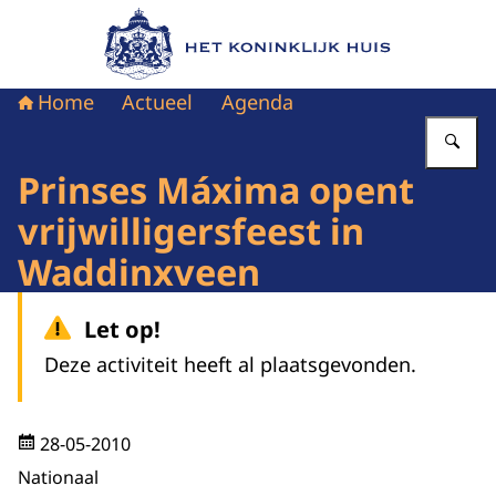
Naar de homepage van Het Koninklijk Huis
Home
Actueel
Agenda
Vu
Prinses Máxima opent
vrijwilligersfeest in
Waddinxveen
Let op!
Deze activiteit heeft al plaatsgevonden.
28-05-2010
Nationaal