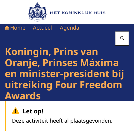
Naar de homepage van Het Koninklijk Huis
Home
Actueel
Agenda
Vu
Koningin, Prins van
Oranje, Prinses Máxima
en minister-president bij
uitreiking Four Freedom
Awards
Let op!
Deze activiteit heeft al plaatsgevonden.