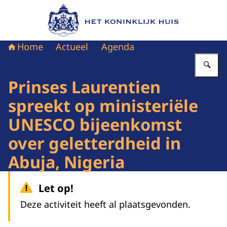
Naar de homepage van Het Koninklijk Huis
Home
Actueel
Agenda
Vu
Prinses Laurentien
spreekt op ministeriële
UNESCO bijeenkomst
over geletterdheid in
Abuja, Nigeria
Let op!
Deze activiteit heeft al plaatsgevonden.