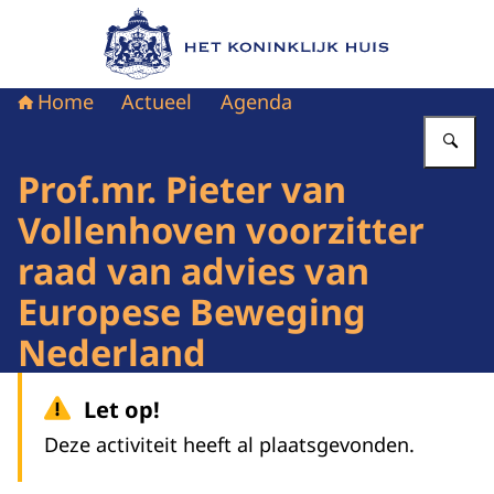
Naar de homepage van Het Koninklijk Huis
Home
Actueel
Agenda
Vu
Prof.mr. Pieter van
Vollenhoven voorzitter
raad van advies van
Europese Beweging
Nederland
Let op!
Deze activiteit heeft al plaatsgevonden.