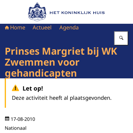
Naar de homepage van Het Koninklijk Huis
Home
Actueel
Agenda
Vu
Prinses Margriet bij WK
Zwemmen voor
gehandicapten
Let op!
Deze activiteit heeft al plaatsgevonden.
17-08-2010
Nationaal