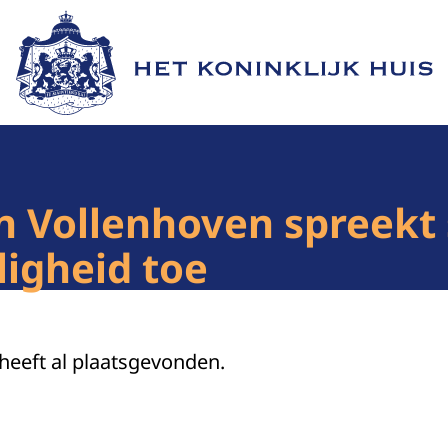
Naar de homepage van Het Koninklijk Huis
van Vollenhoven spreek
iligheid toe
 heeft al plaatsgevonden.