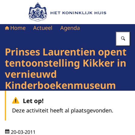
Naar de homepage van Het Koninklijk Huis
Home
Actueel
Agenda
Vu
Prinses Laurentien opent
tentoonstelling Kikker in
vernieuwd
Kinderboekenmuseum
Let op!
Deze activiteit heeft al plaatsgevonden.
20-03-2011