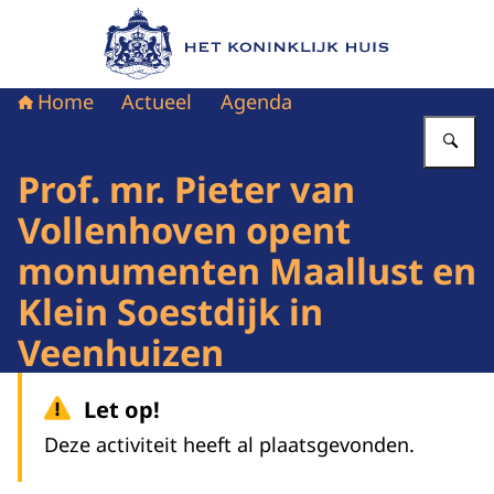
Naar de homepage van Het Koninklijk Huis
Home
Actueel
Agenda
Vu
Prof. mr. Pieter van
Vollenhoven opent
monumenten Maallust en
Klein Soestdijk in
Veenhuizen
Let op!
Deze activiteit heeft al plaatsgevonden.