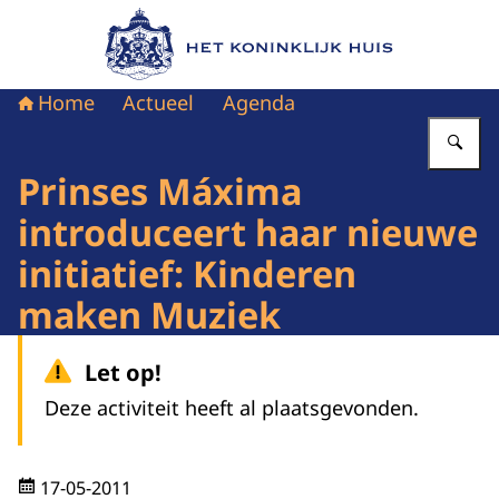
Naar de homepage van Het Koninklijk Huis
Home
Actueel
Agenda
Vu
Prinses Máxima
introduceert haar nieuwe
initiatief: Kinderen
maken Muziek
Let op!
Deze activiteit heeft al plaatsgevonden.
17-05-2011